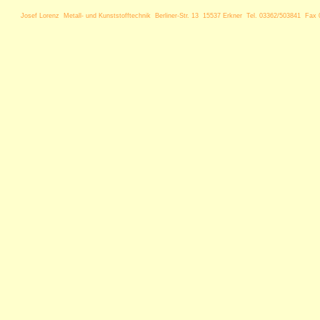
Josef Lorenz Metall- und Kunststofftechnik Berliner-Str. 13 15537 Erkner Tel. 03362/503841 Fax